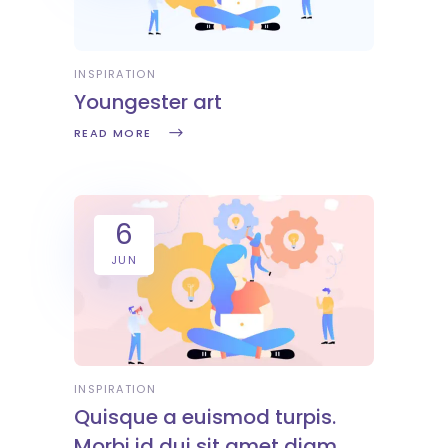
INSPIRATION
Youngester art
READ MORE
6
JUN
INSPIRATION
Quisque a euismod turpis.
Morbi id dui sit amet diam