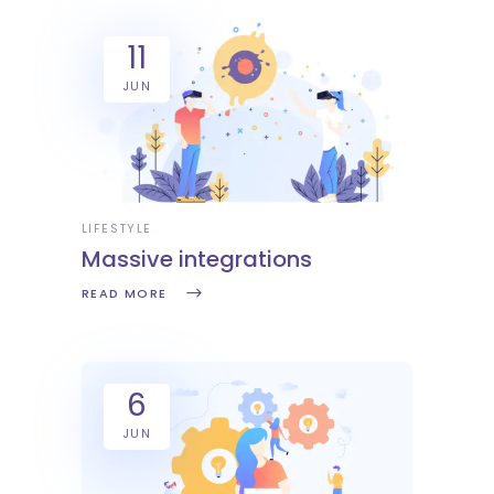
11
JUN
LIFESTYLE
Massive integrations
READ MORE
6
JUN