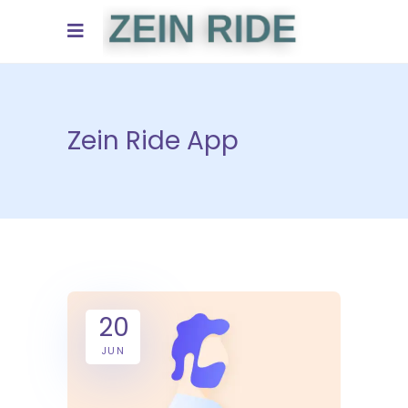
Zein Ride App
20
JUN